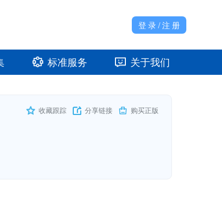
登 录 / 注 册
集
标准服务
关于我们
准馆
发展大事记
收藏跟踪
分享链接
购买正版