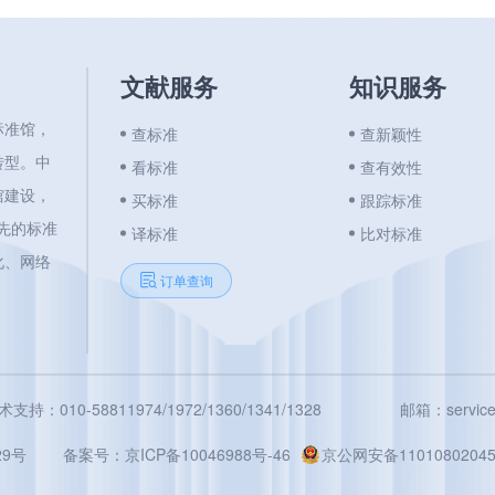
文献服务
知识服务
标准馆，
查标准
查新颖性
转型。中
看标准
查有效性
馆建设，
买标准
跟踪标准
领先的标准
译标准
比对标准
化、网络
订单查询
术支持：010-58811974/1972/1360/1341/1328
邮箱：service@
9号
备案号：
京ICP备10046988号-46
京公网安备11010802045