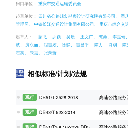
归口单位：
重庆市交通运输委员会
起草单位：
四川省公路规划勘察设计研究院有限公司、
重
管理局、
中铁长江交通设计集团有限公司、
重庆市综合交
起草人：
蒙飞、
罗颖、
吴晨、
王文广、
陈勇、
李嘉靖
波、
庹永丽、
程吉姣、
徐静、
吉昌平、
陈力、
肖刚、
陈
志英、
朱嘉、
张萧萧
相似标准/计划/法规
高速公路服务
现行
DB51/T 2528-2018
高速公路服务
现行
DB43/T 923-2014
高速公路服务
现行
DB51/T10016-2026 DB50/T10016-2026