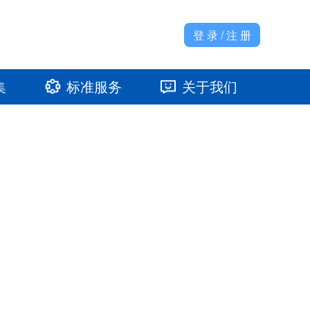
登 录 / 注 册
集
标准服务
关于我们
准馆
发展大事记