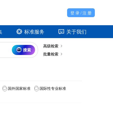
登 录 / 注 册
集
标准服务
关于我们
高级检索
准馆
发展大事记
搜索
批量检索
国外国家标准
国际性专业标准