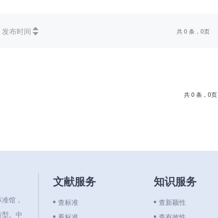
发布时间
共 0 条，0页
共 0 条，0页
文献服务
知识服务
标准馆，
查标准
查新颖性
转型。中
看标准
查有效性