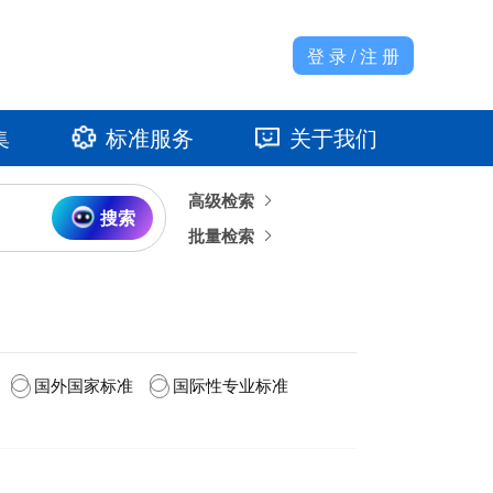
登 录 / 注 册
集
标准服务
关于我们
高级检索
准馆
发展大事记
搜索
批量检索
国外国家标准
国际性专业标准