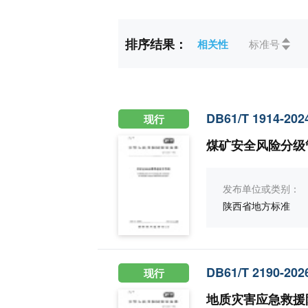
标准状态
全部
现行(2)
排序结果：
相关性
标准号
ICS
全部
13环保、
CCS
全部
A综合(1)
DB61/T 1914-202
现行
煤矿安全风险分级
发布单位或类别：
陕西省地方标准
DB61/T 2190-202
现行
地质灾害应急救援