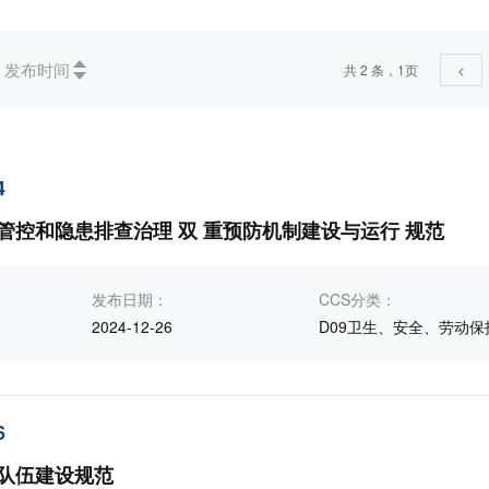
发布时间
共 2 条，1页
<
保健和安全(2)
D矿业(1)
4
管控和隐患排查治理 双 重预防机制建设与运行 规范
发布日期：
CCS分类：
2024-12-26
D09卫生、安全、劳动保
6
队伍建设规范