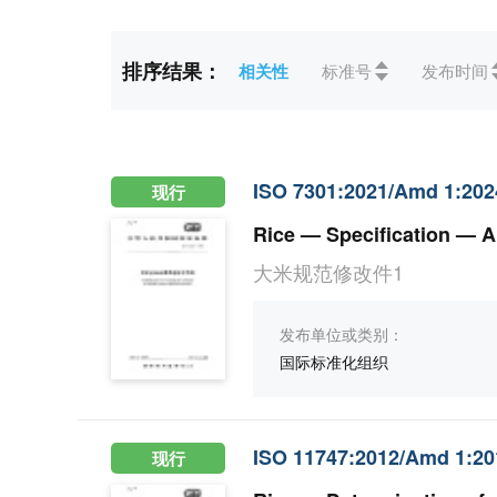
更多
排序结果：
相关性
标准号
发布时间
标准状态
全部
废止(92)
现行(7
ICS
全部
01综合、术语学、标
ISO 7301:2021/Amd 1:202
现行
CCS
全部
Rice — Specification — 
大米规范修改件1
发布单位或类别：
国际标准化组织
ISO 11747:2012/Amd 1:20
现行