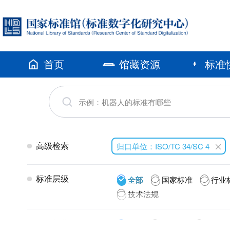
首页
馆藏资源
标准
高级检索
归口单位：ISO/TC 34/SC 4
标准层级
全部
国家标准
行业
技术法规
发布年代
全部
2026(3)
2025(1