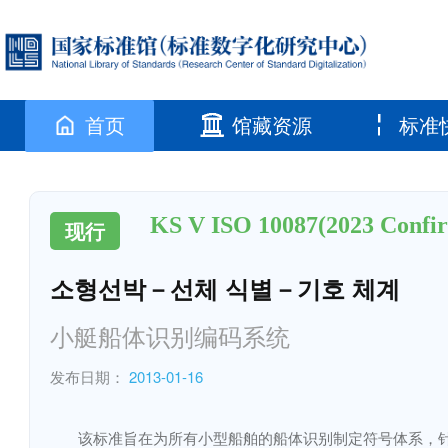
首页
馆藏资源
标准
KS V ISO 10087(2023 Confi
现行
소형선박－선체 식별－기호 체계
小艇船体识别编码系统
发布日期：
2013-01-16
该标准旨在为所有小型船舶的船体识别制定符号体系，针对以