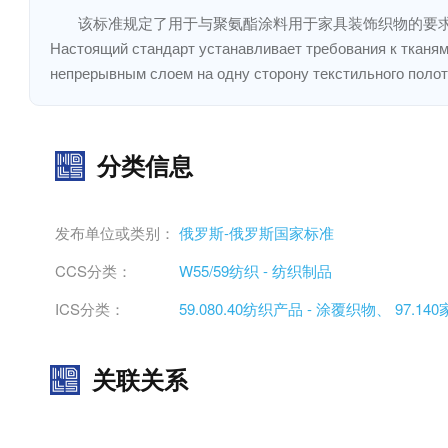
该标准规定了用于与聚氨酯涂料用于家具装饰织物的要
Настоящий стандарт устанавливает требования к тканям
непрерывным слоем на одну сторону текстильного поло
分类信息
发布单位或类别：
俄罗斯-俄罗斯国家标准
CCS分类：
W55/59纺织 - 纺织制品
ICS分类：
59.080.40纺织产品 - 涂覆织物、
97.1
关联关系