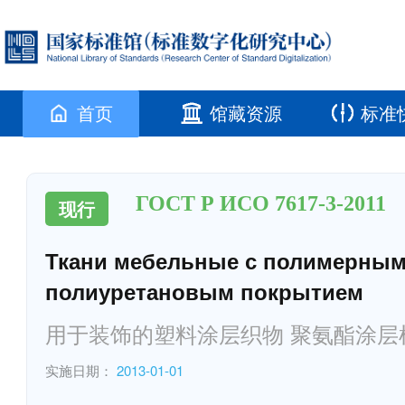
首页
馆藏资源
标准
ГОСТ Р ИСО 7617-3-2011
现行
Ткани мебельные с полимерным п
полиуретановым покрытием
用于装饰的塑料涂层织物 聚氨酯涂层
实施日期：
2013-01-01