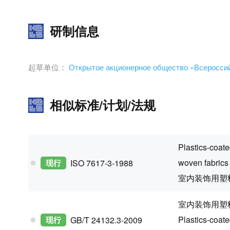
研制信息
起草单位：
Открытое акционерное общество «Всеросси
相似标准/计划/法规
Plastics-coate
woven fabrics
现行
ISO 7617-3-1988
室内装饰用塑
室内装饰用塑
Plastics-coate
现行
GB/T 24132.3-2009