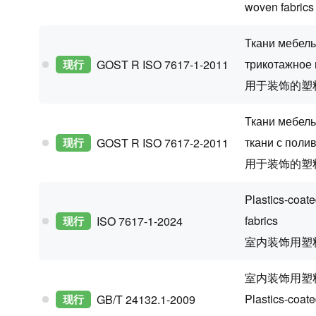
woven fabrics
Ткани мебель
трикотажное
现行
GOST R ISO 7617-1-2011
用于装饰的塑
Ткани мебель
ткани с пол
现行
GOST R ISO 7617-2-2011
用于装饰的塑
Plastics-coate
fabrics
现行
ISO 7617-1-2024
室内装饰用塑
室内装饰用塑
Plastics-coate
现行
GB/T 24132.1-2009