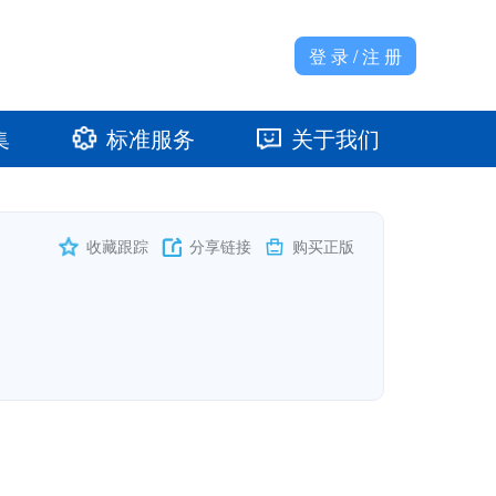
登 录 / 注 册
集
标准服务
关于我们
准馆
发展大事记
收藏跟踪
分享链接
购买正版