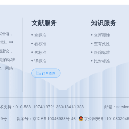
文献服务
知识服务
标准馆，
查标准
查新颖性
转型。中
看标准
查有效性
馆建设，
买标准
跟踪标准
领先的标准
译标准
比对标准
化、网络
订单查询
术支持：010-58811974/1972/1360/1341/1328
邮箱：service@
9号
备案号：
京ICP备10046988号-46
京公网安备11010802045