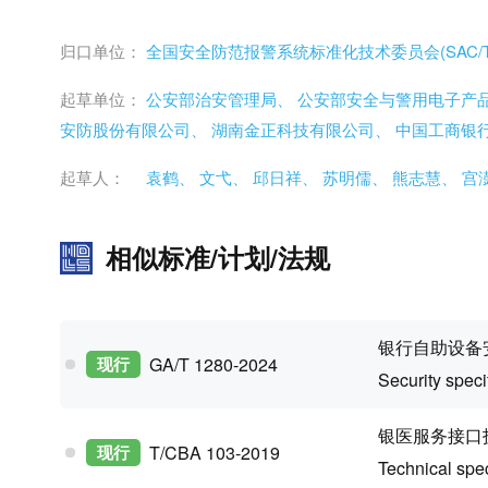
归口单位：
全国安全防范报警系统标准化技术委员会(SAC/TC 
起草单位：
公安部治安管理局、
公安部安全与警用电子产
安防股份有限公司、
湖南金正科技有限公司、
中国工商银
起草人：
袁鹤、
文弋、
邱日祥、
苏明儒、
熊志慧、
宫
相似标准/计划/法规
银行自助设备
现行
GA/T 1280-2024
Security speci
银医服务接口
现行
T/CBA 103-2019
Technical spec