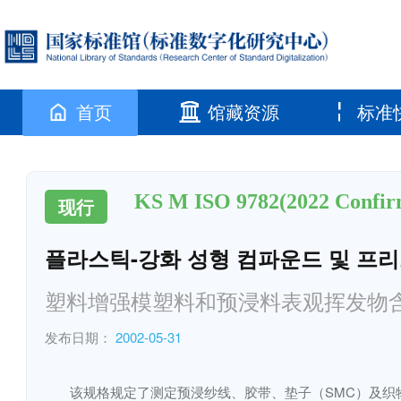
首页
馆藏资源
标准
KS M ISO 9782(2022 Confir
现行
플라스틱-강화 성형 컴파운드 및 프
塑料增强模塑料和预浸料表观挥发物
发布日期：
2002-05-31
该规格规定了测定预浸纱线、胶带、垫子（SMC）及