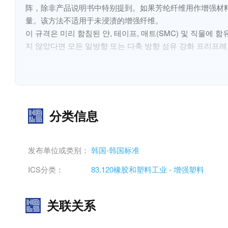
阵，除非产品说明书中特别提到。如果芳纶纤维用作增强材
量。该方法不适用于未浸渍的增强纤维。
이 규격은 미리 함침된 얀, 테이프, 매트(SMC) 및 직물에
지 않았다면 모든 일방향 또는 다축 방향 섬유 강화 프리프레
도에서 섬유에 흡수된 물이 휘발 물질과 함께 없어 지게 된다
적용되지 않는다.
分类信息
发布单位或类别：
韩国-韩国标准
ICS分类：
83.120橡胶和塑料工业 - 增强塑料
关联关系