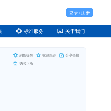
登 录 / 注 册
集
标准服务
关于我们
准馆
发展大事记
到馆提醒
收藏跟踪
分享链接
购买正版