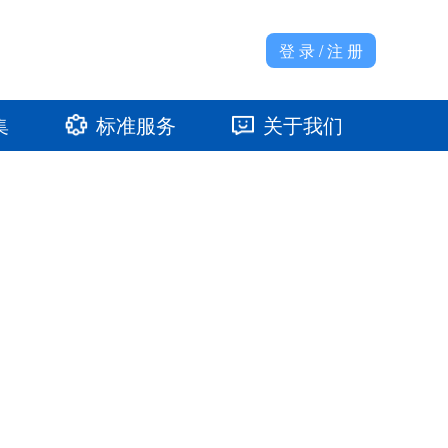
登 录 / 注 册
集
标准服务
关于我们
准馆
发展大事记