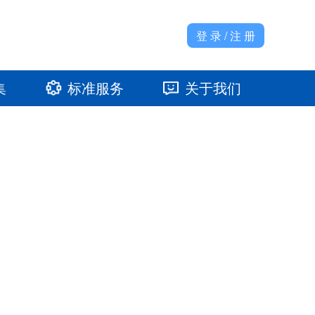
登 录 / 注 册
集
标准服务
关于我们
准馆
发展大事记