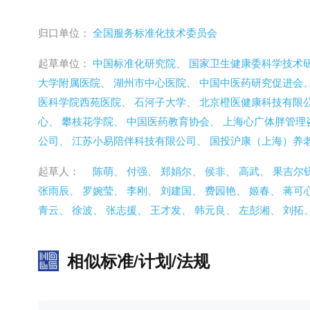
归口单位：
全国服务标准化技术委员会
起草单位：
中国标准化研究院、
国家卫生健康委科学技术
大学附属医院、
湖州市中心医院、
中国中医药研究促进会
医科学院西苑医院、
石河子大学、
北京橙医健康科技有限
心、
攀枝花学院、
中国医药教育协会、
上海心广体胖管理
公司、
江苏小易陪伴科技有限公司、
国投沪康（上海）养
起草人：
陈萌、
付强、
郑娟尔、
侯非、
高武、
果吉尔
张雨辰、
罗婉莹、
李刚、
刘建国、
费园艳、
姬春、
蒋可
青云、
徐波、
张志援、
王才发、
韩元良、
左彭湘、
刘拓
相似标准/计划/法规