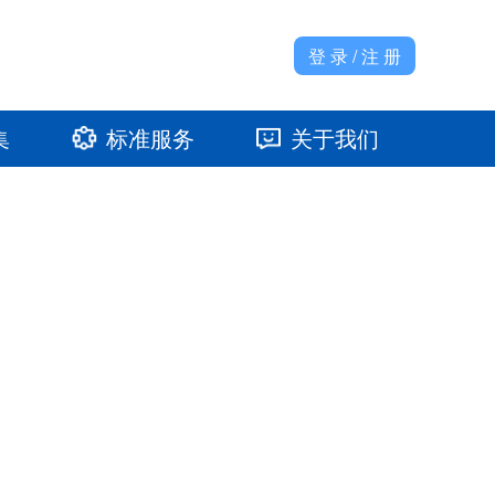
登 录 / 注 册
集
标准服务
关于我们
准馆
发展大事记