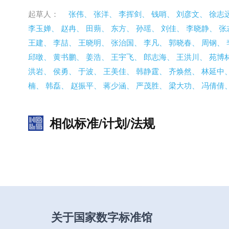
起草人：
张伟、
张洋、
李挥剑、
钱哨、
刘彦文、
徐志
李玉婵、
赵冉、
田蒴、
东方、
孙瑶、
刘佳、
李晓静、
张
王建、
李喆、
王晓明、
张治国、
李凡、
郭晓春、
周钢、
邱暾、
黄书鹏、
姜浩、
王宇飞、
郎志海、
王洪川、
苑博
洪岩、
侯勇、
于波、
王美佳、
韩静霆、
齐焕然、
林延中
楠、
韩磊、
赵振平、
蒋少涵、
严茂胜、
梁大功、
冯倩倩
相似标准/计划/法规
关于国家数字标准馆