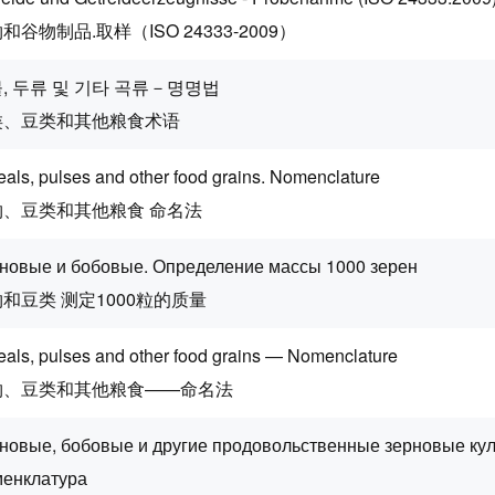
和谷物制品.取样（ISO 24333-2009）
, 두류 및 기타 곡류－명명법
类、豆类和其他粮食术语
eals, pulses and other food grains. Nomenclature
物、豆类和其他粮食 命名法
новые и бобовые. Определение массы 1000 зерен
和豆类 测定1000粒的质量
eals, pulses and other food grains — Nomenclature
物、豆类和其他粮食——命名法
новые, бобовые и другие продовольственные зерновые кул
енклатура