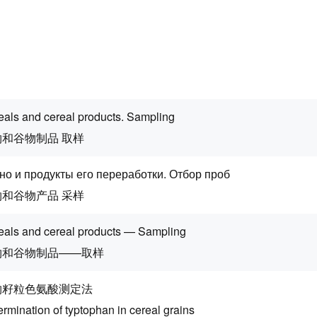
eals and cereal products. Sampling
物和谷物制品 取样
но и продукты его переработки. Отбор проб
物和谷物产品 采样
eals and cereal products — Sampling
物和谷物制品——取样
物籽粒色氨酸测定法
rmination of typtophan in cereal grains