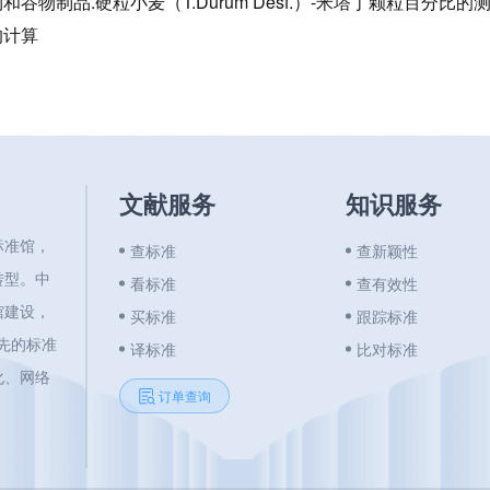
和谷物制品.硬粒小麦（T.Durum Desf.）-米塔丁颗粒百分比
的计算
文献服务
知识服务
标准馆，
查标准
查新颖性
转型。中
看标准
查有效性
馆建设，
买标准
跟踪标准
领先的标准
译标准
比对标准
化、网络
订单查询