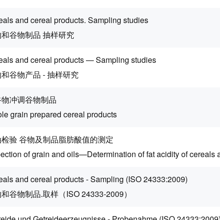
eals and cereal products. Sampling studies
物和谷物制品 抽样研究
eals and cereal products — Sampling studies
和谷物产品 - 抽样研究
谷物冲调谷物制品
le grain prepared cereal products
油检验 谷物及制品脂肪酸值的测定
ection of grain and oils—Determination of fat acidity of cereals
eals and cereal products - Sampling (ISO 24333:2009)
和谷物制品.取样（ISO 24333-2009）
reide und Getreideerzeugnisse - Probenahme (ISO 24333:2009