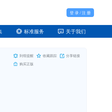
登 录 / 注 册
集
标准服务
关于我们
准馆
发展大事记
到馆提醒
收藏跟踪
分享链接
购买正版