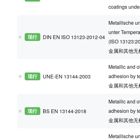
coatings unde
Metallische u
unter Tempera
现行
DIN EN ISO 13123-2012-04
(ISO 13123:2
金属和其他无机
Metallic and o
adhesion by te
现行
UNE-EN 13144-2003
金属和其他无
Metallic and o
adhesion by te
现行
BS EN 13144-2018
金属和其他无
Metallische u