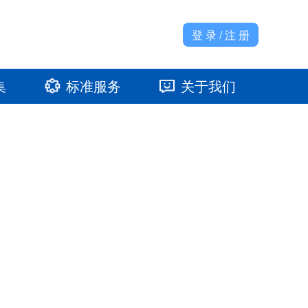
登 录 / 注 册
集
标准服务
关于我们
准馆
发展大事记