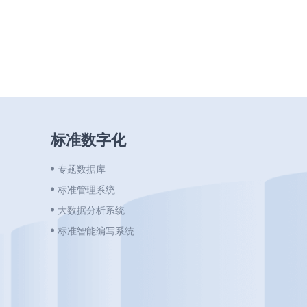
标准数字化
专题数据库
标准管理系统
大数据分析系统
标准智能编写系统