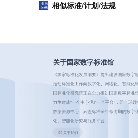
相似标准/计划/法规
关于国家数字标准馆
《国家标准化发展纲要》提出建设国家数字
推动标准化工作向数字化、网络化、智能化
国标准化研究院正在全力推进国家数字标准
力争建成“一个中心”和“一个平台”，即全球
数据资源中心，涵盖标准全生命周期的数字
化、智能化研究与服务平台。
关于我们