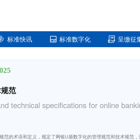
标准快讯
标准数字化
呈缴征
国家标准馆
国家数字标
025
术规范
 technical specifications for online bank
规范的术语和定义，规定了网银U盾数字化的管理规范和技术规范，