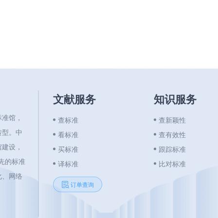
文献服务
知识服务
标准馆，
查标准
查新颖性
转型。中
看标准
查有效性
馆建设，
买标准
跟踪标准
领先的标准
译标准
比对标准
化、网络
订单查询