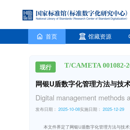
首页
馆藏资源
T/CAMETA 001082-2
现行
网银U盾数字化管理方法与技
Digital management methods and
发布日期：
2025-10-08
实施日期：
2025-12-29
本文件界定了网银U盾数字化管理方法与技术