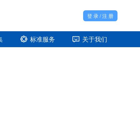
登 录 / 注 册
集
标准服务
关于我们
准馆
发展大事记