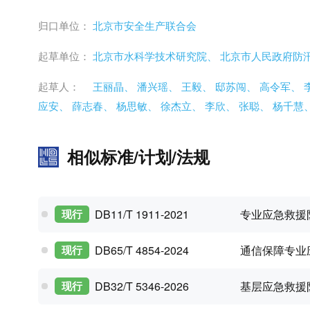
归口单位：
北京市安全生产联合会
起草单位：
北京市水科学技术研究院、
北京市人民政府防
起草人：
王丽晶、
潘兴瑶、
王毅、
邸苏闯、
高令军、
应安、
薛志春、
杨思敏、
徐杰立、
李欣、
张聪、
杨千慧
相似标准/计划/法规
专业应急救援
现行
DB11/T 1911-2021
通信保障专业
现行
DB65/T 4854-2024
基层应急救援
现行
DB32/T 5346-2026