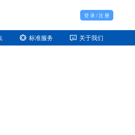
登 录 / 注 册
集
标准服务
关于我们
准馆
发展大事记