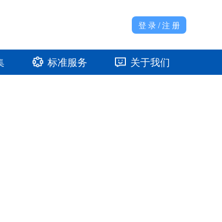
登 录 / 注 册
集
标准服务
关于我们
准馆
发展大事记