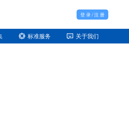
登 录 / 注 册
集
标准服务
关于我们
准馆
发展大事记