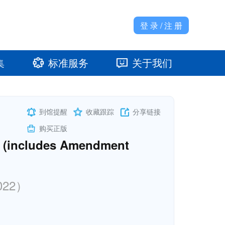
登 录 / 注 册
集
标准服务
关于我们
准馆
发展大事记
到馆提醒
收藏跟踪
分享链接
购买正版
2) (includes Amendment
022）