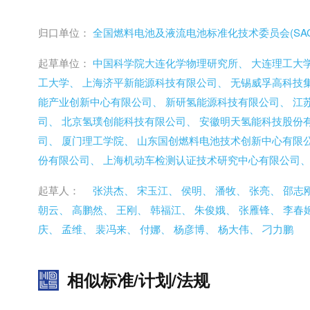
归口单位：
全国燃料电池及液流电池标准化技术委员会(SAC/T
起草单位：
中国科学院大连化学物理研究所、
大连理工大
工大学、
上海济平新能源科技有限公司、
无锡威孚高科技
能产业创新中心有限公司、
新研氢能源科技有限公司、
江
司、
北京氢璞创能科技有限公司、
安徽明天氢能科技股份
司、
厦门理工学院、
山东国创燃料电池技术创新中心有限
份有限公司、
上海机动车检测认证技术研究中心有限公司
起草人：
张洪杰、
宋玉江、
侯明、
潘牧、
张亮、
邵志
朝云、
高鹏然、
王刚、
韩福江、
朱俊娥、
张雁锋、
李春
庆、
孟维、
裴冯来、
付娜、
杨彦博、
杨大伟、
刁力鹏
相似标准/计划/法规