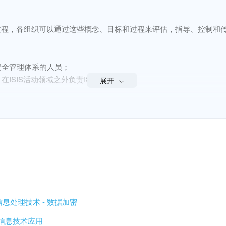
程，各组织可以通过这些概念、目标和过程来评估，指导、控制和传递
息安全管理体系的人员；

分，在ISIS活动领域之外负责IS管理的人员。

展开


7001的SMIB。

织。但是，本标准也可用于其他类型的组织
, цели и процессы руководства деятельностью по обеспечению 
, направлять, контролировать и передавать информацию о проце
信息处理技术 - 数据加密
- 信息技术应用