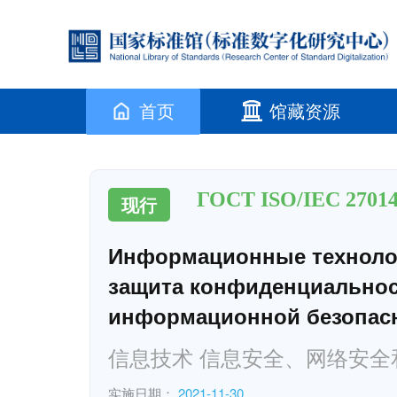
首页
馆藏资源
ГОСТ ISO/IEC 27014
现行
Информационные технолог
защита конфиденциальнос
информационной безопас
信息技术 信息安全、网络安全
实施日期：
2021-11-30