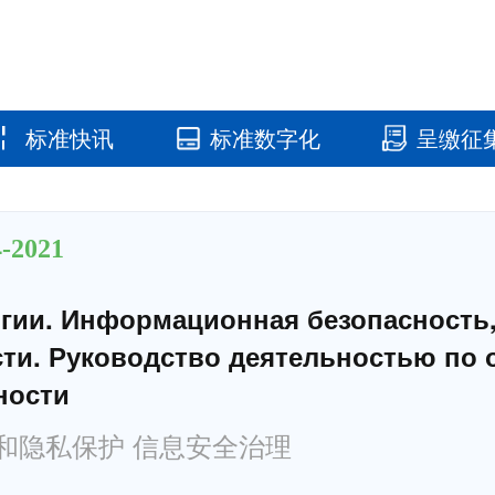
标准快讯
标准数字化
呈缴征
国家标准馆
国家数字标
-2021
ии. Информационная безопасность,
ти. Руководство деятельностью по 
ности
和隐私保护 信息安全治理