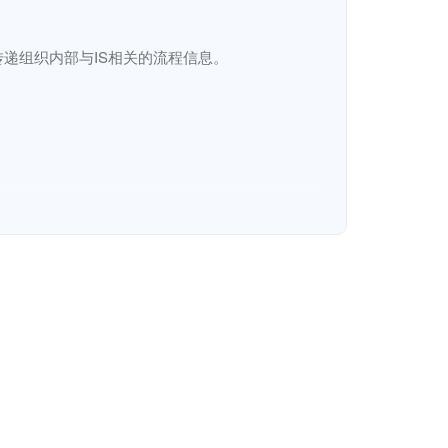
组织内部与IS相关的流程信息。

информационной безопасности (ИБ), с 
ссах, связанных с ИБ, внутри организации.
