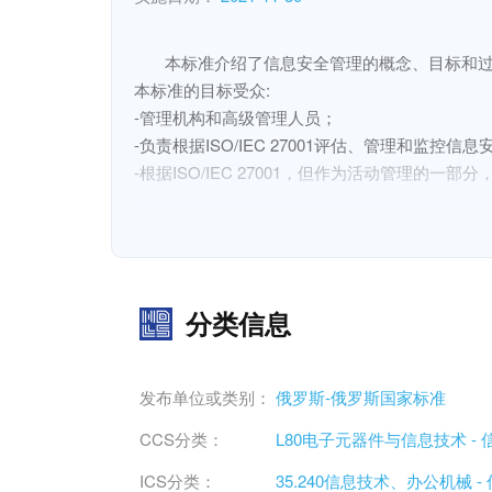
本标准介绍了信息安全管理的概念、目标和过
本标准的目标受众:

-管理机构和高级管理人员；

-负责根据ISO/IEC 27001评估、管理和监控信
-根据ISO/IEC 27001，但作为活动管理的一部
本标准适用于员工（员工）人数不同的各类组织。
本标准中所有对SMIB的引用均适用于符合ISO/IEC 2
本标准侧重于附件B所列的三种类型的ISMS组
В настоящем стандарте представлены понятия
помощью которых организации могут оценивать
分类信息
 Целевая аудитория настоящего стандарта:

 - руководящие органы и лица из состава высшего руководства;

 - лица, ответственные за оценку, управление и мониторинг системы менеджмента информационной безопасности (СМИБ) на основе ISO/IEC 27001;

发布单位或类别：
俄罗斯-俄罗斯国家标准
 - лица, ответственные за менеджмент ИБ за пределами области действия СМИБ, основанной на ISO/IEC 27001, но в рамках руководства деятельностью.

CCS分类：
L80电子元器件与信息技术 - 
 Настоящий стандарт применим ко всем видам организаций с различной численностью работников (персонала).

 Все ссылки на СМИБ в настоящем стандарте относятся к СМИБ, соответствующим ISO/IEC 27001.

ICS分类：
35.240信息技术、办公机械 