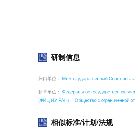
研制信息
归口单位：
Межгосударственный Совет по ста
起草单位：
Федеральное государственное уч
(ФИЦ ИУ РАН)、
Общество с ограниченной о
相似标准/计划/法规