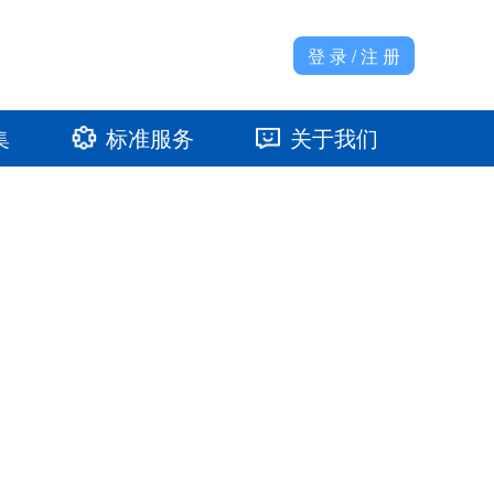
登 录 / 注 册
集
标准服务
关于我们
准馆
发展大事记