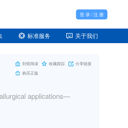
登 录 / 注 册
集
标准服务
关于我们
准馆
发展大事记
到馆阅读
收藏跟踪
分享链接
购买正版
llurgical applications—