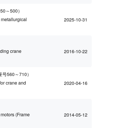
0～500）
 metallurgical
2025-10-31
lding crane
2016-10-22
560～710）
for crane and
2020-04-16
n motors (Frame
2014-05-12