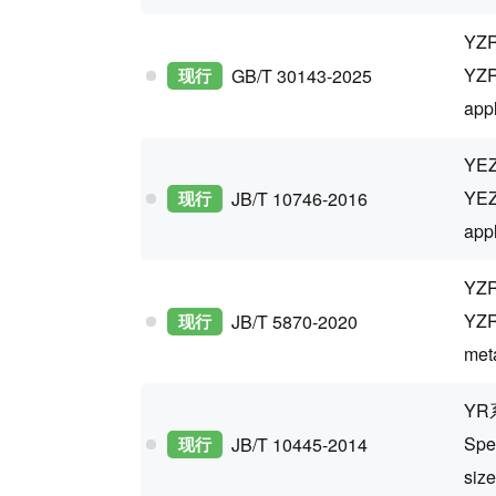
YZ
YZR 
现行
GB/T 30143-2025
app
Y
YEZ 
现行
JB/T 10746-2016
appl
YZ
YZR
现行
JB/T 5870-2020
met
YR
Spe
现行
JB/T 10445-2014
siz