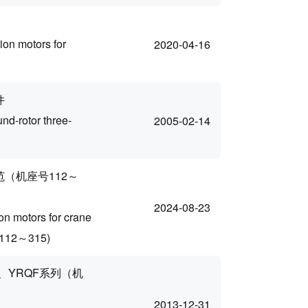
ion motors for
2020-04-16
件
nd-rotor three-
2005-02-14
（机座号112～
2024-08-23
on motors for crane
e 112～315)
、YRQF系列（机
2013-12-31