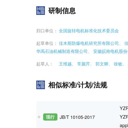
研制信息
归口单位：
全国旋转电机标准化技术委员会
起草单位：
佳木斯防爆电机研究所有限公司、
华禹石油机械制造有限公司、
安徽皖南电机股
起草人：
王维越、
常颜芹、
郭文卿、
徐敏、
相似标准/计划/法规
Y
YZR 
现行
JB/T 10105-2017
appl