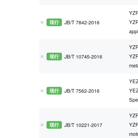
YZ
YZR
现行
JB/T 7842-2016
app
Y
YZR
现行
JB/T 10745-2016
meta
Y
YEZX
现行
JB/T 7562-2016
Spec
Y
YZR
现行
JB/T 10221-2017
moto