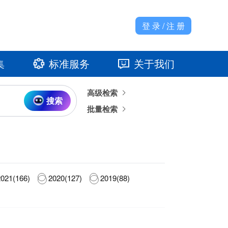
登 录 / 注 册
集
标准服务
关于我们
高级检索
准馆
发展大事记
搜索
批量检索
021(166)
2020(127)
2019(88)