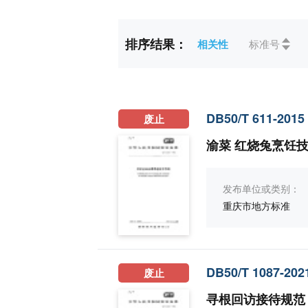
ICS
全部
01综合
排序结果：
相关性
标准号
07数学、自然科学(6
23流体系统和通用件(
CCS
全部
A综合(34
DB50/T 611-2015
废止
G化工(7)
H冶金
渝菜 红烧兔烹饪
发布单位或类别：
重庆市地方标准
DB50/T 1087-202
废止
寻根回访接待规范