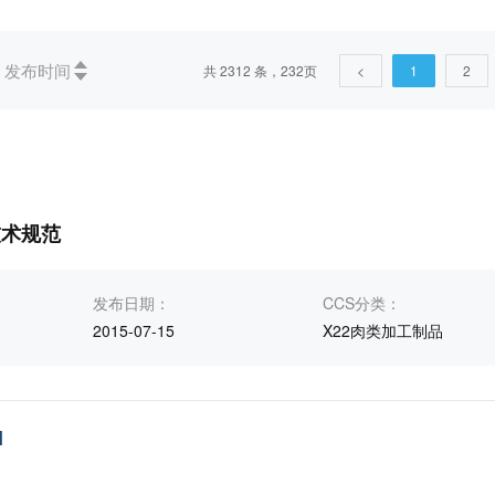
、术语学、标准化、文献(58)
03社会学、 服务、公司(企业)的组织
发布时间
共 2312 条，232页
<
1
2
3)
11医药卫生技术(44)
13环保、保健和安全(266)
1
17)
25机械制造(13)
27能源和热传导工程(54)
更多
5)
B农业、林业(949)
C医药、卫生、劳动保护(148)
D
(3)
J机械(25)
K电工(30)
更多
技术规范
发布日期：
CCS分类：
2015-07-15
X22肉类加工制品
1