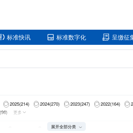
标准快讯
标准数字化
呈缴征
国家标准馆
国家数字标
2025(214)
2024(270)
2023(247)
2022(164)
2
(96)
更多
展开全部分类
0)
废止(540)
作废(372)
未生效(50)