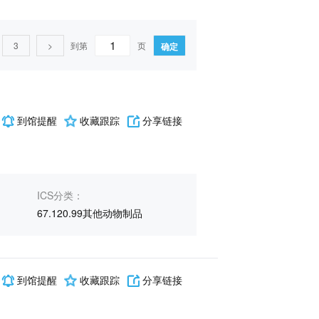
和管理、行政、运输(265)
3
>
到第
页
确定
7计量学和测量、物理现象(11)
19试验(2)
矿业(12)
E石油(37)
F能源、核技术(42)
到馆提醒
收藏跟踪
分享链接
ICS分类：
67.120.99其他动物制品
到馆提醒
收藏跟踪
分享链接