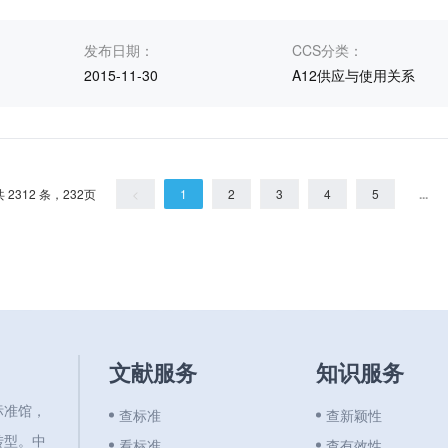
发布日期：
CCS分类：
2015-11-30
A12供应与使用关系
共 2312 条，232页
<
1
2
3
4
5
...
文献服务
知识服务
标准馆，
查标准
查新颖性
转型。中
看标准
查有效性