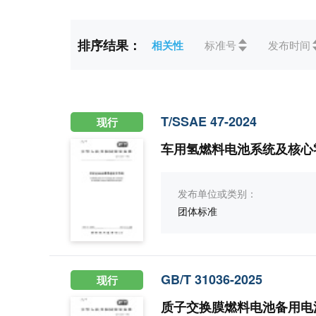
标准状态
全部
现行(5)
未生效(
排序结果：
相关性
标准号
发布时间
ICS
全部
25机械制造(1)
CCS
全部
K电工(3)
T/SSAE 47-2024
现行
车用氢燃料电池系统及核心
发布单位或类别：
团体标准
GB/T 31036-2025
现行
质子交换膜燃料电池备用电