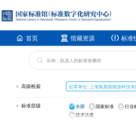
首页
馆藏资源
标准
高级检索
起草单位: 上海氢晨新能源科技
标准层级
全部
国家标准
行业
技术法规
发布年代
全部
2026(2)
2025(3