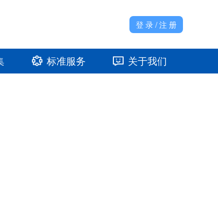
登 录 / 注 册
集
标准服务
关于我们
准馆
发展大事记