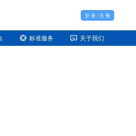
登 录 / 注 册
集
标准服务
关于我们
准馆
发展大事记