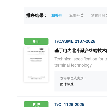
标准状态
全部
现行(8)
未生效(
排序结果：
相关性
标准号
发布时间
ICS
全部
13环保、保健和安全(
CCS
全部
C医药、卫生、劳动保
T/CASME 2187-2026
现行
基于电力北斗融合终端技术
Technical specification for
terminal technology
发布单位或类别：
团体标准
T/CI 1126-2025
现行