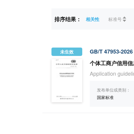
标准状态
全部
未生效(1
排序结果：
相关性
标准号
ICS
全部
03社会
CCS
全部
A综合(1)
GB/T 47953-2026
未生效
个体工商户信用信
Application guideli
发布单位或类别：
国家标准