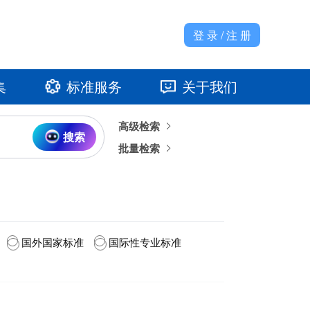
登 录 / 注 册
集
标准服务
关于我们
高级检索
准馆
发展大事记
搜索
批量检索
国外国家标准
国际性专业标准