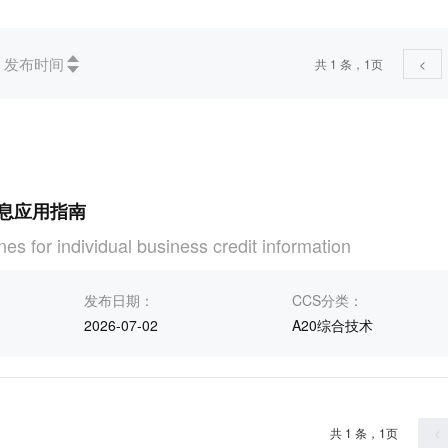
)
发布时间
共 1 条，1页
<
学、 服务、公司(企业)的组织和管理、行政、运输(1)
息应用指南
nes for individual business credit information
发布日期：
CCS分类：
2026-07-02
A20综合技术
共 1 条，1页
<