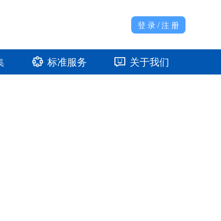
登 录 / 注 册
集
标准服务
关于我们
准馆
发展大事记