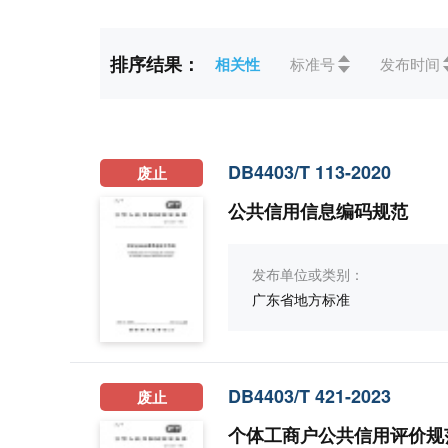
标准状态
全部
现行(6)
废止(4)
排序结果：
相关性
标准号
发布时间
ICS
全部
03社会学、 服务、
CCS
全部
A综合(9)
L电子
DB4403/T 113-2020
废止
公共信用信息编码规范
发布单位或类别：
广东省地方标准
DB4403/T 421-2023
废止
个体工商户公共信用评价规