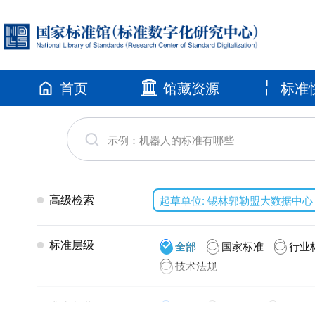
首页
馆藏资源
标准
高级检索
起草单位: 锡林郭勒盟大数据中
标准层级
全部
国家标准
行业
技术法规
发布年代
全部
2026(1)
2025(4