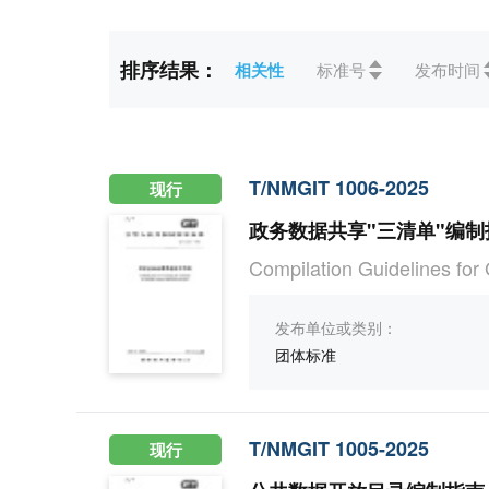
标准状态
全部
现行(4)
未生效(
排序结果：
相关性
标准号
发布时间
ICS
全部
03社会学、 服务、
CCS
全部
A综合(1)
T/NMGIT 1006-2025
现行
政务数据共享"三清单"编制
Compilation Guidelines for
发布单位或类别：
团体标准
T/NMGIT 1005-2025
现行