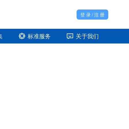
登 录 / 注 册
集
标准服务
关于我们
准馆
发展大事记