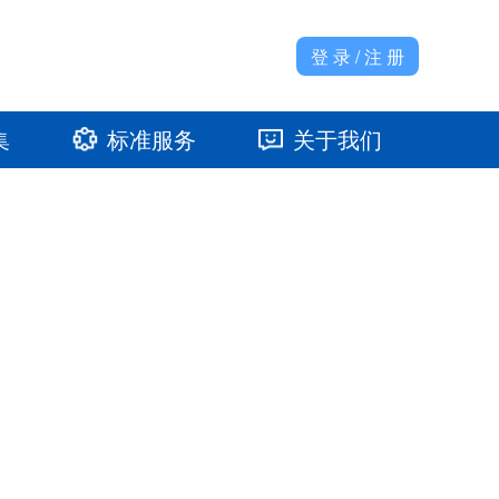
登 录 / 注 册
集
标准服务
关于我们
准馆
发展大事记