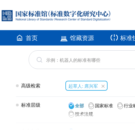
首页
馆藏资源
标准
高级检索
起草人: 席兴军
标准层级
全部
国家标准
行业
技术法规
发布年代
全部