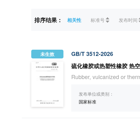
标准状态
全部
未生效(1)
排序结果：
相关性
标准号
发布时间
ICS
全部
83橡胶和塑料工业(1
CCS
全部
G化工(1)
GB/T 3512-2026
未生效
硫化橡胶或热塑性橡胶 热
Rubber, vulcanized or therm
发布单位或类别：
国家标准