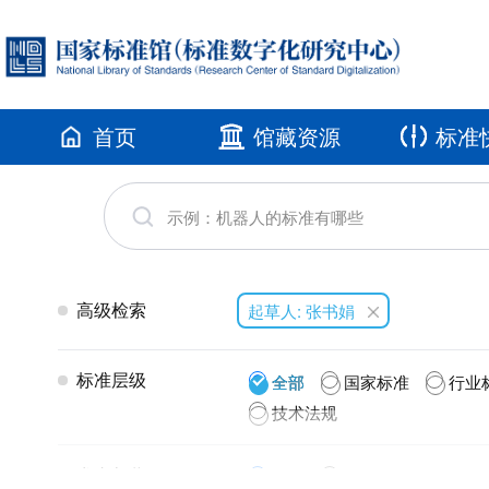
首页
馆藏资源
标准
高级检索
起草人: 张书娟
标准层级
全部
国家标准
行业
技术法规
发布年代
全部
2026(1)