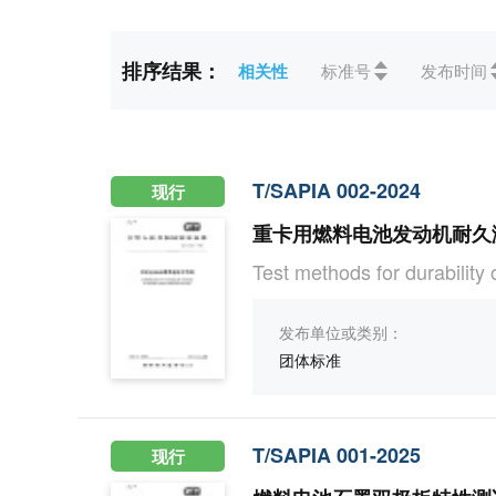
标准状态
全部
未生效(2)
现行(
排序结果：
相关性
标准号
发布时间
ICS
全部
27能源和热传导工程(
CCS
全部
C医药、卫生、劳动保
T/SAPIA 002-2024
现行
重卡用燃料电池发动机耐久
Test methods for durability 
发布单位或类别：
团体标准
T/SAPIA 001-2025
现行