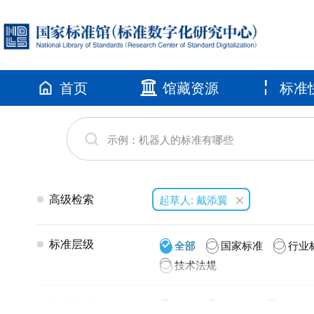
首页
馆藏资源
标准
高级检索
起草人: 戴添翼
标准层级
全部
国家标准
行业
技术法规
发布年代
全部
2026(2)
2025(1