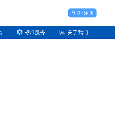
登 录 / 注 册
集
标准服务
关于我们
准馆
发展大事记