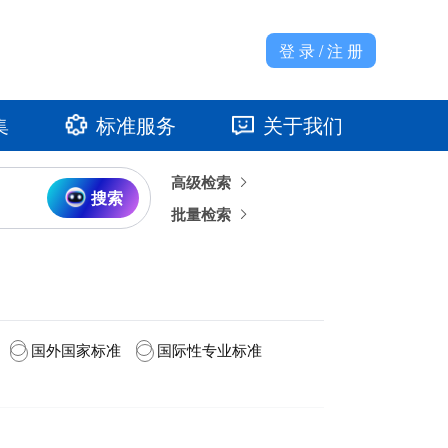
登 录 / 注 册
集
标准服务
关于我们
高级检索
准馆
发展大事记
搜索
批量检索
国外国家标准
国际性专业标准