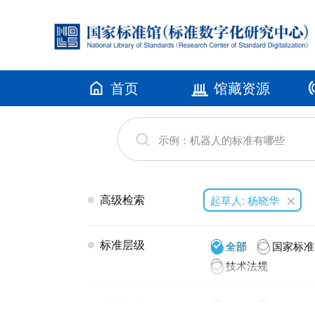
首页
馆藏资源
高级检索
起草人: 杨晓华
标准层级
全部
国家标准
技术法规
发布年代
全部
2026(3)