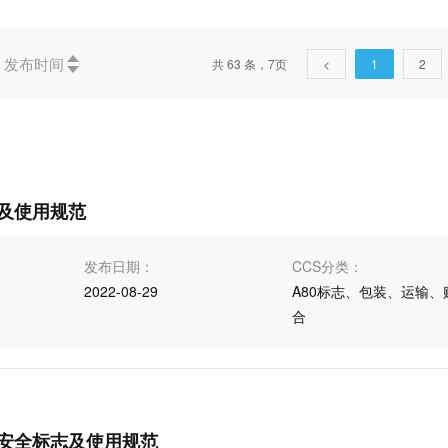
发布时间
共 63 条，7页
<
1
2
废止(5)
被代替(5)
未生效(4)
作废(2)
、术语学、标准化、文献(1)
03社会学、 服务、公司(企业)的组织
14)
49航空器和航天器工程(2)
55货物的包装和调运(6)
79木材技术(1)
91建筑材料和建筑物(11)
更多
及使用规范
B农业、林业(15)
C医药、卫生、劳动保护(9)
E石油(1
发布日期：
CCS分类：
空、航天(2)
W纺织(3)
X食品(3)
更多
2022-08-29
A80标志、包装、运输、
合
安全标志及使用规范