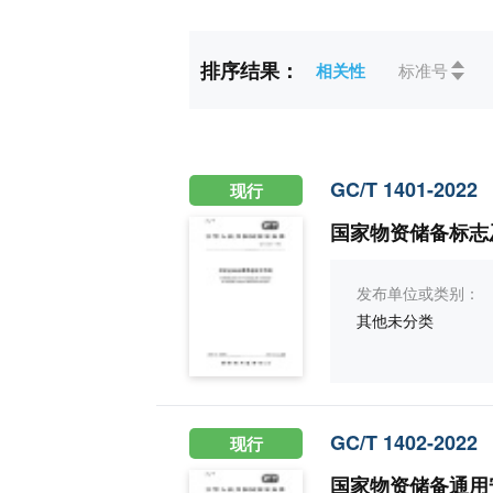
更多
排序结果：
相关性
标准号
标准状态
全部
现行(47)
ICS
全部
01综合
13环保、保健和安全(
GC/T 1401-2022
现行
67食品技术(11)
国家物资储备标志
CCS
全部
A综合(9)
发布单位或类别：
Q建材(10)
V航
其他未分类
GC/T 1402-2022
现行
国家物资储备通用