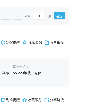
3
>
到第
页
确定
和管理、行政、运输(2)
59纺织和皮革技术(3)
65农业(7)
到馆提醒
收藏跟踪
分享链接
)
F能源、核技术(1)
P土木、建筑(2)
ICS分类：
贮存综
55.220堆栈、仓储
到馆提醒
收藏跟踪
分享链接