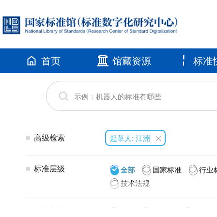
首页
馆藏资源
标准
高级检索
起草人: 江洲
标准层级
全部
国家标准
行业
技术法规
发布年代
全部
2026(7)
2025(2