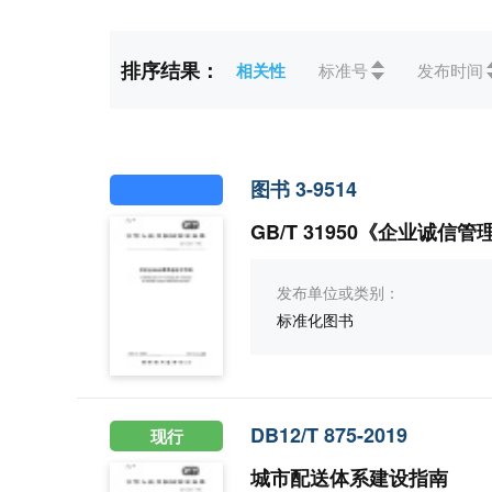
2017(10)
更多
排序结果：
相关性
标准号
发布时间
标准状态
全部
现行(85)
被代替
ICS
全部
01综合、术语学、标
07数学、自然科学(2)
35
图书 3-9514
GB/T 31950《企业诚
CCS
全部
A综合(100)
L
发布单位或类别：
标准化图书
DB12/T 875-2019
现行
城市配送体系建设指南