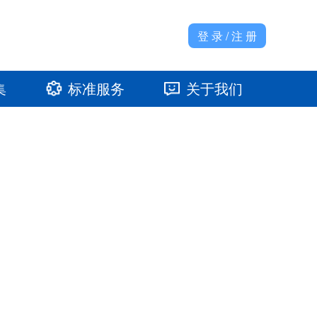
登 录 / 注 册
集
标准服务
关于我们
准馆
发展大事记